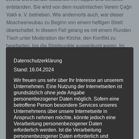
entstanden. Sie wird von dem muslimischen Verein Çağrı
Vakfı e. V. betrieben. Wie andernorts auch, war dieser
Moscheeneubau zu Beginn von einem heftigen Streit
überschattet. In diesem Fall gelang es mit einem Runden
Tisch unter Moderation der Kirche, den Konflikt zu
bearbeiten, bis die Streitpunkte ausgeräumt waren. Im
Sommer 2025 fand die Eröffnung statt.
Datenschutzerklärung
Bei dem Besuch lernen wir zunächst die neue Moschee
Stand: 16.04.2024
mit ihrem religiösen Schmuck und den Verein kennen.
Wir freuen uns sehr über Ihr Interesse an unserem
Mitglieder des Vereins führen dabei in die muslimische
Unternehmen. Eine Nutzung der Internetseiten ist
Gebetspraxis ein. Pfarrer Stiller, der Moderator des
grundsätzlich ohne jede Angabe
Runden Tisches, und andere Beteiligte berichten sodann
personenbezogener Daten möglich. Sofern eine
vom damaligen Konflikt und seiner Bearbeitung bis zur
betroffene Person besondere Services unseres
Unternehmens über unsere Internetseite in
einvernehmlichen Lösung. Kann dies ein Modell sein,
Anspruch nehmen möchte, könnte jedoch eine
wie unsere Stadtgesellschaft künftig mit solchen
Verarbeitung personenbezogener Daten
Streitpunkten umgeht?
erforderlich werden. Ist die Verarbeitung
personenbezogener Daten erforderlich und