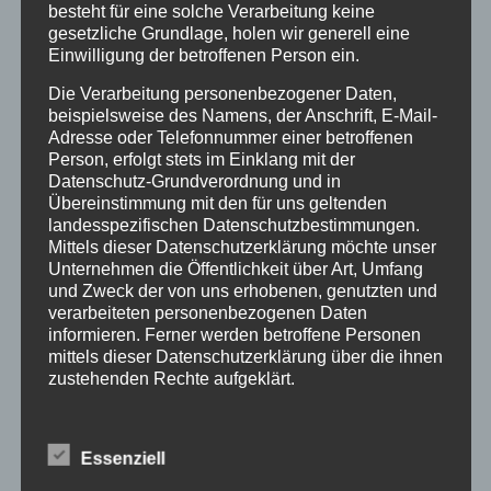
In Kooperation mit StadtPilgerTouren/Evangelisches
besteht für eine solche Verarbeitung keine
Erwachsenenbildungswerk Dortmund
gesetzliche Grundlage, holen wir generell eine
Einwilligung der betroffenen Person ein.
Referenten: Harun Baslan,
Die Verarbeitung personenbezogener Daten,
beispielsweise des Namens, der Anschrift, E-Mail-
Moschee des Çağrı Vakfı e.V.
Adresse oder Telefonnummer einer betroffenen
Person, erfolgt stets im Einklang mit der
Pfr. Friedrich Stiller
Datenschutz-Grundverordnung und in
Übereinstimmung mit den für uns geltenden
Anmeldung erbeten bis 03.11.25 unter:
rgv@ekkdo.de
landesspezifischen Datenschutzbestimmungen.
Mittels dieser Datenschutzerklärung möchte unser
Unternehmen die Öffentlichkeit über Art, Umfang
und Zweck der von uns erhobenen, genutzten und
verarbeiteten personenbezogenen Daten
Zum Kalender hinzufügen
informieren. Ferner werden betroffene Personen
mittels dieser Datenschutzerklärung über die ihnen
zustehenden Rechte aufgeklärt.
Wir haben als für die Verarbeitung Verantwortlicher
DETAILS
zahlreiche technische und organisatorische
Essenziell
Maßnahmen umgesetzt, um einen möglichst
Datum:
lückenlosen Schutz der über diese Internetseite
4, November 2025